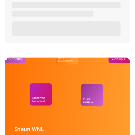
Café
Op Zondag
Sven op 1
Kockelmann
Stand van
In de
Nederland
kantine
Steun WNL