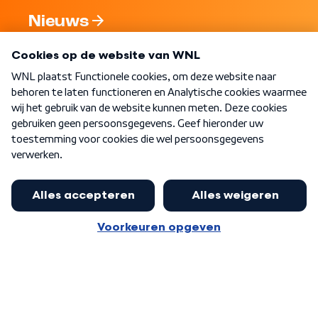
Nieuws
Programma's
Over WNL
Nieuwsbrief
Word Lid
Meer WNL voor jou
Huishoudens met thuisbatterij,
slimme laadpaal of warmtepomp
Algemene voorwaarden
Cookie-instellingen
kunnen geld gaan verdienen: 'Kan
Privacy statement