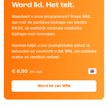
Word lid. Het telt.
Waardeert u onze programma's? Steun WNL
dan met de jaarlijkse bijdrage van slechts
€8,50, de wettelijk minimale verplichte
bijdrage voor omroepen.
Hiermee helpt u ons journalistieke geluid te
behouden en voorkomt u dat WNL zijn publieke
status en zendtijd verliest.
€ 8,50
per jaar
Word lid van WNL