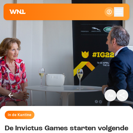
Klein
Standaard
Groot
In de Kantine
Kopieer link
De Invictus Games starten volgende