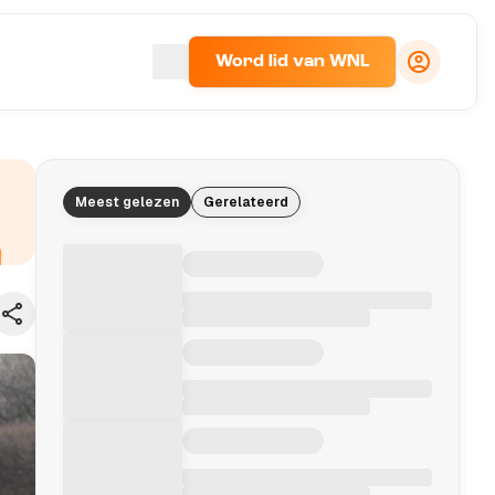
Word lid van WNL
Meest gelezen
Gerelateerd