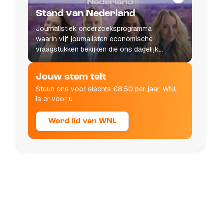
Stand van Nederland
Journalistiek onderzoeksprogramma
waarin vijf journalisten economische
vraagstukken bekijken die ons dagelijks
leven raken.
Jouw stem telt
Steun ons voor slechts €8,50 per jaar. WNL
is er voor u.
Word lid van WNL