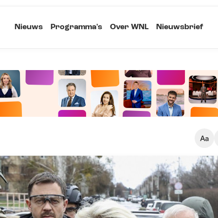
Nieuws
Programma's
Over WNL
Nieuwsbrief
Klein
Kopieer link
Standaard
Groot