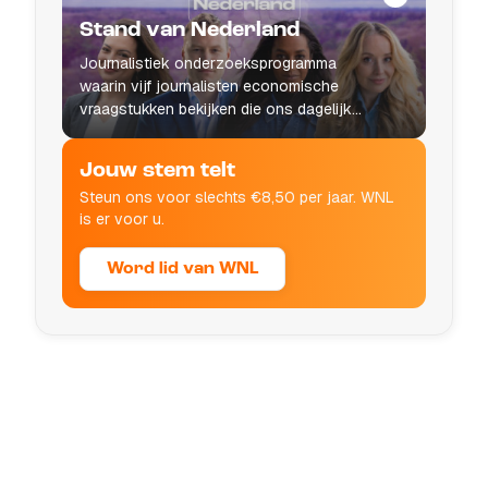
Stand van Nederland
Journalistiek onderzoeksprogramma
waarin vijf journalisten economische
vraagstukken bekijken die ons dagelijks
leven raken.
Jouw stem telt
Steun ons voor slechts €8,50 per jaar. WNL
is er voor u.
Word lid van WNL