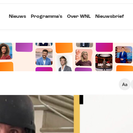
Nieuws
Programma's
Over WNL
Nieuwsbrief
Klein
Kopieer link
Standaard
Groot