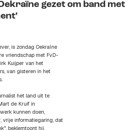
 Oekraïne gezet om band met
ent’
ver, is zondag Oekraïne
ere vriendschap met FvD-
irk Kuijper van het
, van gisteren in het
.
alist het land uit te
art de Kruif in
 werk kunnen doen,
 vrije informatiegaring, dat
k", beklemtoont hij.