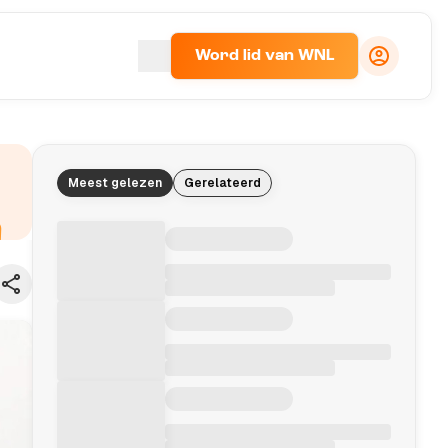
Word lid van WNL
Meest gelezen
Gerelateerd