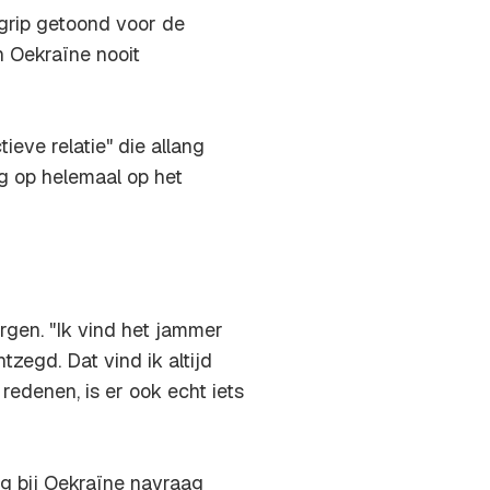
egrip getoond voor de
n Oekraïne nooit
ieve relatie" die allang
g op helemaal op het
orgen. "Ik vind het jammer
tzegd. Dat vind ik altijd
redenen, is er ook echt iets
g bij Oekraïne navraag