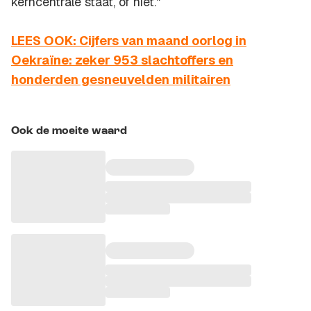
kerncentrale staat, of niet."
LEES OOK: Cijfers van maand oorlog in
Oekraïne: zeker 953 slachtoffers en
honderden gesneuvelden militairen
Ook de moeite waard