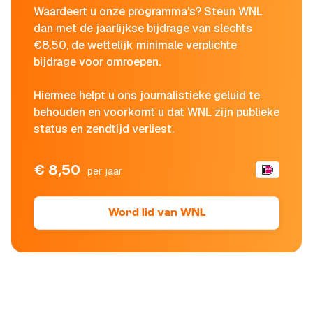
Waardeert u onze programma's? Steun WNL
dan met de jaarlijkse bijdrage van slechts
€8,50, de wettelijk minimale verplichte
bijdrage voor omroepen.
Hiermee helpt u ons journalistieke geluid te
behouden en voorkomt u dat WNL zijn publieke
status en zendtijd verliest.
€ 8,50
per jaar
Word lid van WNL