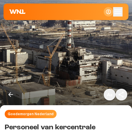
Klein
Standaard
Groot
Goedemorgen Nederland
Kopieer link
Personeel van kercentrale