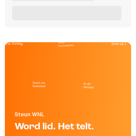
Café
Op Zondag
Sven op 1
Kockelmann
Stand van
In de
Nederland
kantine
Steun WNL
Word lid. Het telt.