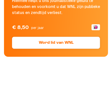
Hiermee helpt u ons journalistieke geluid te
behouden en voorkomt u dat WNL zijn publieke
status en zendtijd verliest.
€ 8,50
per jaar
Word lid van WNL