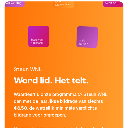
Café
Op Zondag
Sven op 1
Kockelmann
Stand van
In de
Nederland
kantine
Steun WNL
Word lid. Het telt.
Waardeert u onze programma's? Steun WNL
dan met de jaarlijkse bijdrage van slechts
€8,50, de wettelijk minimale verplichte
bijdrage voor omroepen.