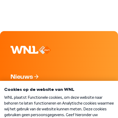
Nieuws
Programma's
Over WNL
Nieuwsbrief
Word Lid