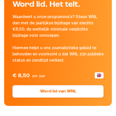
Word lid. Het telt.
Waardeert u onze programma's? Steun WNL
dan met de jaarlijkse bijdrage van slechts
€8,50, de wettelijk minimale verplichte
bijdrage voor omroepen.
Hiermee helpt u ons journalistieke geluid te
behouden en voorkomt u dat WNL zijn publieke
status en zendtijd verliest.
€ 8,50
per jaar
Word lid van WNL