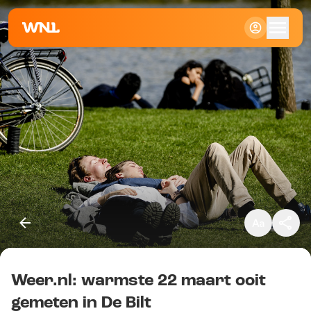
Klein
Standaard
Groot
Weer.nl: warmste 22 maart ooit
Kopieer link
gemeten in De Bilt