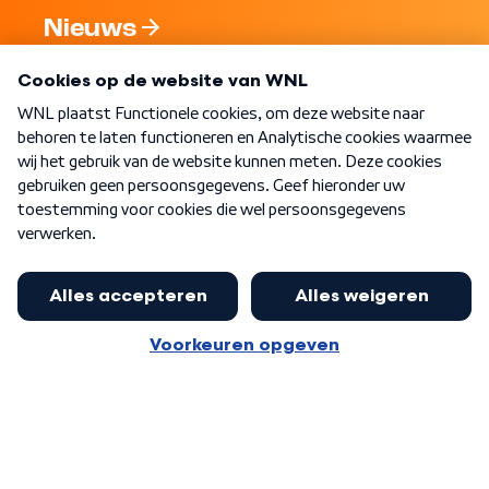
Nieuws
Programma's
Over WNL
Nieuwsbrief
Word Lid
Meer WNL voor jou
Eerste Kamer akkoord met begroting
van minister Sjoerdsma
Algemene voorwaarden
Cookie-instellingen
Privacy statement