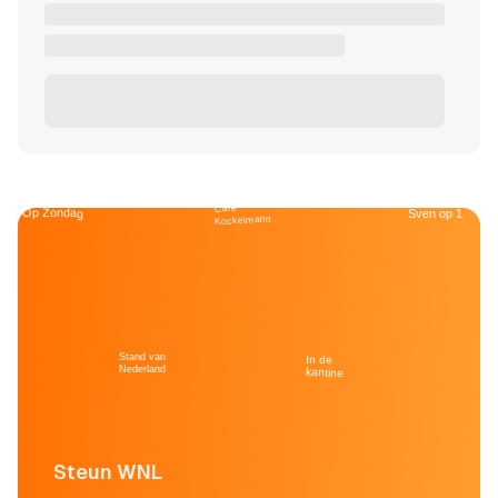
Café
Op Zondag
Sven op 1
Kockelmann
Stand van
In de
Nederland
kantine
Steun WNL