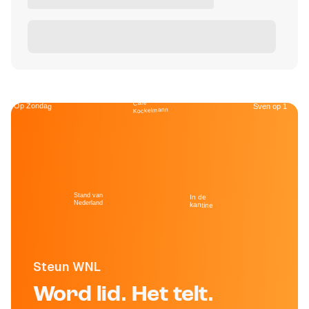
Café
Op Zondag
Sven op 1
Kockelmann
Stand van
In de
Nederland
kantine
Steun WNL
Word lid. Het telt.