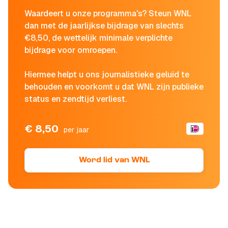
Waardeert u onze programma's? Steun WNL
dan met de jaarlijkse bijdrage van slechts
€8,50, de wettelijk minimale verplichte
bijdrage voor omroepen.
Hiermee helpt u ons journalistieke geluid te
behouden en voorkomt u dat WNL zijn publieke
status en zendtijd verliest.
€ 8,50
per jaar
Word lid van WNL