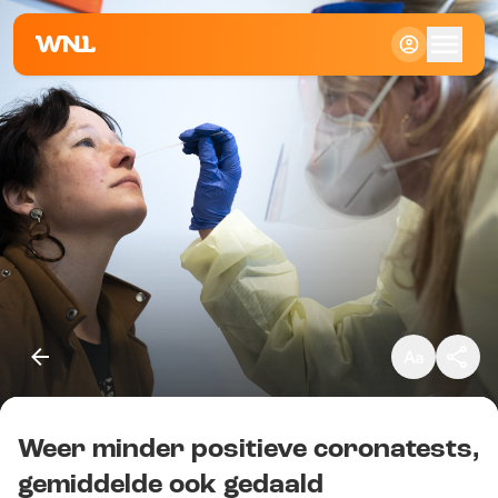
Klein
Standaard
Groot
Weer minder positieve coronatests,
Kopieer link
gemiddelde ook gedaald