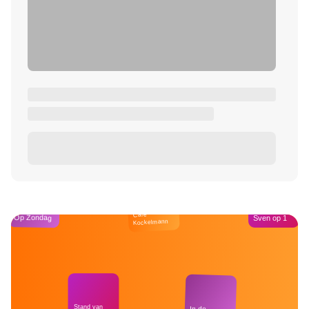
Café
Op Zondag
Sven op 1
Kockelmann
Stand van
In de