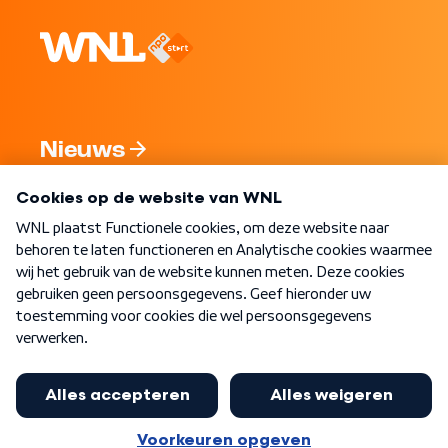
Nieuws
Programma's
Over WNL
Nieuwsbrief
Word Lid