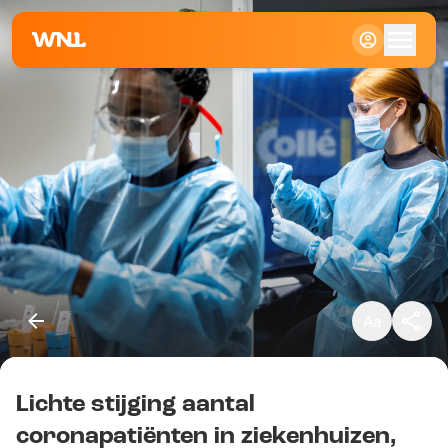
Klein
Standaard
Groot
Lichte stijging aantal
Kopieer link
coronapatiënten in ziekenhuizen,