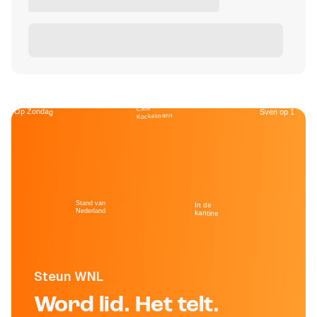
Café
Op Zondag
Sven op 1
Kockelmann
Stand van
In de
Nederland
kantine
Steun WNL
Word lid. Het telt.