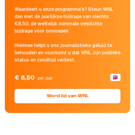
Waardeert u onze programma's? Steun WNL
dan met de jaarlijkse bijdrage van slechts
€8,50, de wettelijk minimale verplichte
bijdrage voor omroepen.
Hiermee helpt u ons journalistieke geluid te
behouden en voorkomt u dat WNL zijn publieke
status en zendtijd verliest.
€ 8,50
per jaar
Word lid van WNL