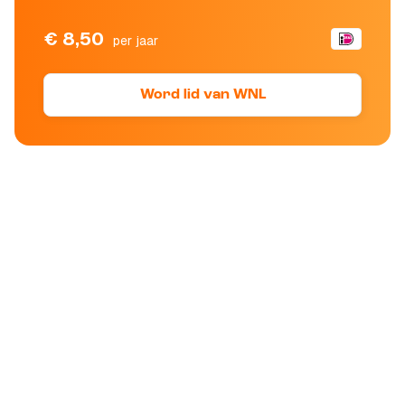
€ 8,50
per jaar
Word lid van WNL