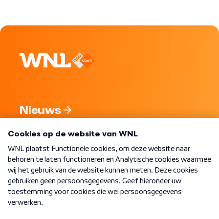
Nieuws
Programma's
Over WNL
Nieuwsbrief
Word Lid