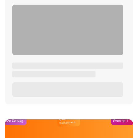
Café
Op Zondag
Sven op 1
Kockelmann