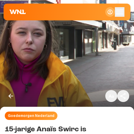
Klein
Standaard
Groot
Goedemorgen Nederland
Kopieer link
15-jarige Anaïs Swirc is