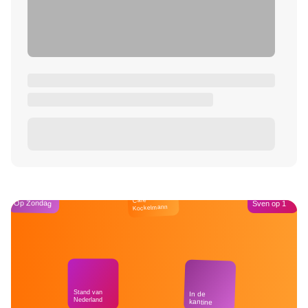
Café
Op Zondag
Sven op 1
Kockelmann
Stand van
In de
Nederland
kantine