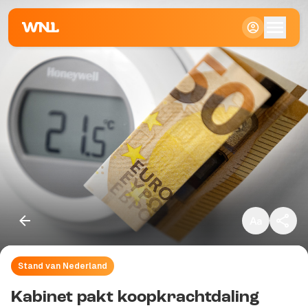
Klein
Standaard
Groot
Stand van Nederland
Kopieer link
Kabinet pakt koopkrachtdaling