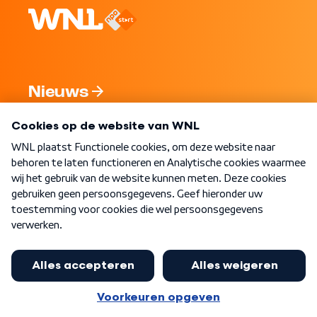
Nieuws
Programma's
Over WNL
Nieuwsbrief
Word Lid