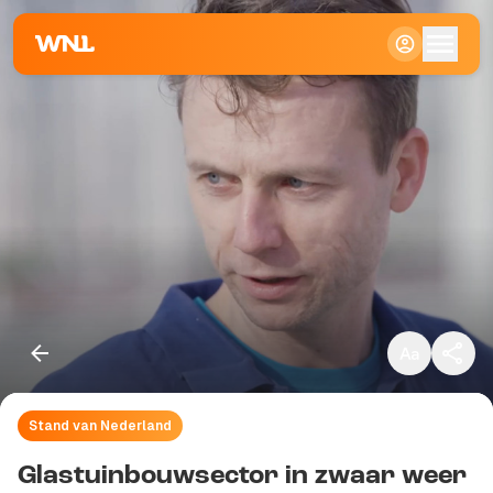
Klein
Standaard
Groot
Stand van Nederland
Kopieer link
Glastuinbouwsector in zwaar weer