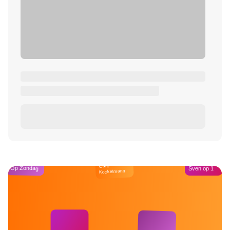
Café
Op Zondag
Sven op 1
Kockelmann