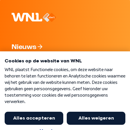
Nieuws
Programma's
Over WNL
Nieuwsbrief
Word Lid