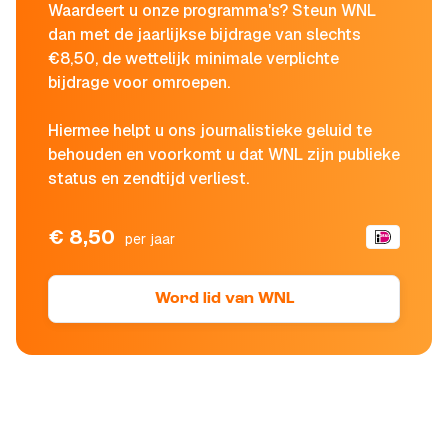
Waardeert u onze programma's? Steun WNL
dan met de jaarlijkse bijdrage van slechts
€8,50, de wettelijk minimale verplichte
bijdrage voor omroepen.
Hiermee helpt u ons journalistieke geluid te
behouden en voorkomt u dat WNL zijn publieke
status en zendtijd verliest.
€ 8,50
per jaar
Word lid van WNL