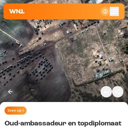
Klein
Standaard
Groot
Sven op 1
Kopieer link
Oud-ambassadeur en topdiplomaat