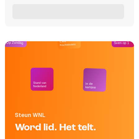
Café
Op Zondag
Sven op 1
Kockelmann
Stand van
In de
Nederland
kantine
Steun WNL
Word lid. Het telt.