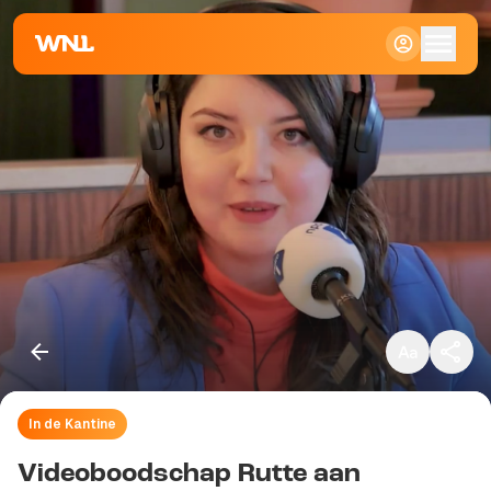
Klein
Standaard
Groot
In de Kantine
Kopieer link
Videoboodschap Rutte aan