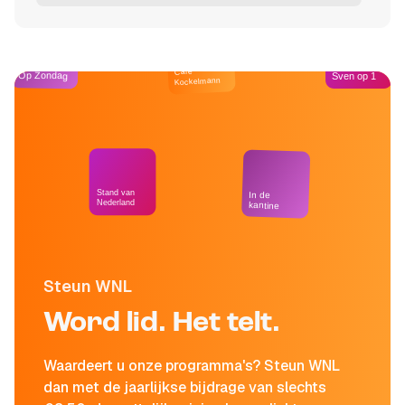
Café
Op Zondag
Sven op 1
Kockelmann
Stand van
In de
Nederland
kantine
Steun WNL
Word lid. Het telt.
Waardeert u onze programma's? Steun WNL
dan met de jaarlijkse bijdrage van slechts