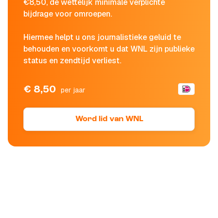
€8,50, de wettelijk minimale verplichte
bijdrage voor omroepen.
Hiermee helpt u ons journalistieke geluid te
behouden en voorkomt u dat WNL zijn publieke
status en zendtijd verliest.
€ 8,50
per jaar
Word lid van WNL