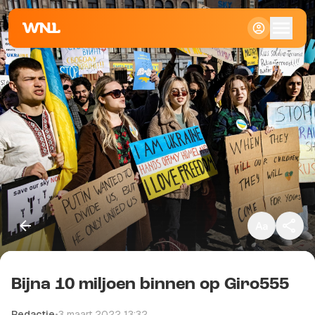
Klein
Standaard
Groot
Bijna 10 miljoen binnen op Giro555
Kopieer link
Redactie
•
3 maart 2022 13:32