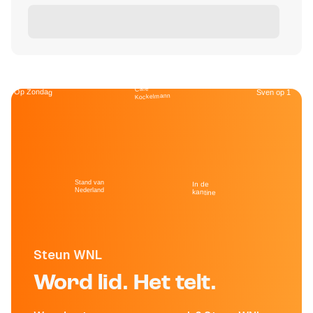
Café
Op Zondag
Sven op 1
Kockelmann
Stand van
In de
Nederland
kantine
Steun WNL
Word lid. Het telt.