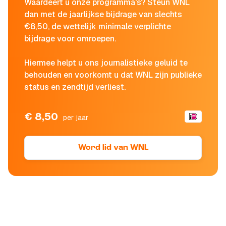
Waardeert u onze programma's? Steun WNL
dan met de jaarlijkse bijdrage van slechts
€8,50, de wettelijk minimale verplichte
bijdrage voor omroepen.
Hiermee helpt u ons journalistieke geluid te
behouden en voorkomt u dat WNL zijn publieke
status en zendtijd verliest.
€ 8,50
per jaar
Word lid van WNL