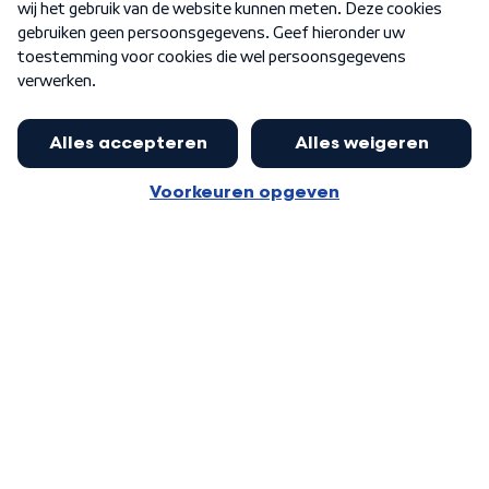
Word Lid
Meer WNL voor jou
Jan Paternotte optimistisch over
stikstofdebat: 'Geen zwakker
Algemene voorwaarden
Cookie-instellingen
pakket, maar ideeën om het te
Privacy statement
versterken zijn welkom'