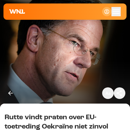
Klein
Standaard
Groot
Rutte vindt praten over EU-
Kopieer link
toetreding Oekraïne niet zinvol