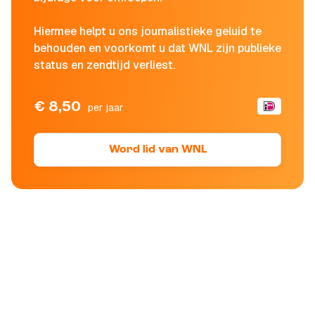
Hiermee helpt u ons journalistieke geluid te
behouden en voorkomt u dat WNL zijn publieke
status en zendtijd verliest.
€ 8,50
per jaar
Word lid van WNL