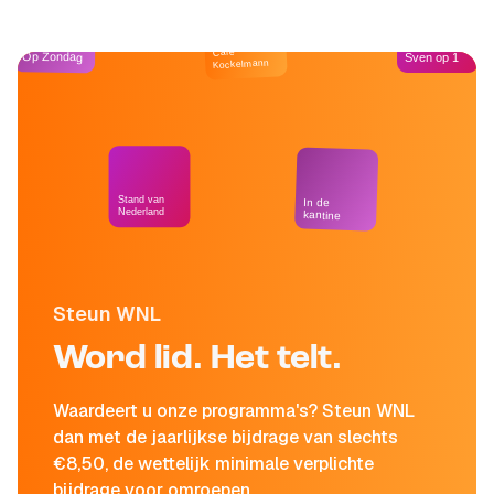
Café
Op Zondag
Sven op 1
Kockelmann
Stand van
In de
Nederland
kantine
Steun WNL
Word lid. Het telt.
Waardeert u onze programma's? Steun WNL
dan met de jaarlijkse bijdrage van slechts
€8,50, de wettelijk minimale verplichte
bijdrage voor omroepen.