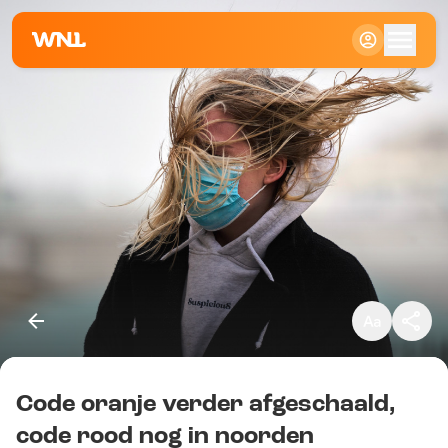
Klein
Standaard
Groot
Code oranje verder afgeschaald,
Kopieer link
code rood nog in noorden