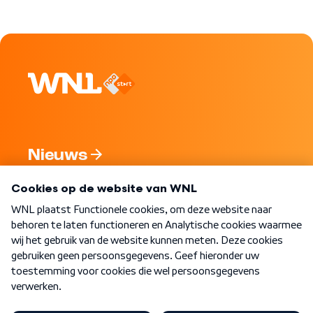
Nieuws
Programma's
Over WNL
Nieuwsbrief
Word Lid