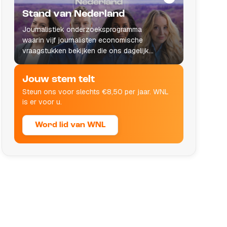
Stand van Nederland
Journalistiek onderzoeksprogramma
waarin vijf journalisten economische
vraagstukken bekijken die ons dagelijks
leven raken.
Jouw stem telt
Steun ons voor slechts €8,50 per jaar. WNL
is er voor u.
Word lid van WNL