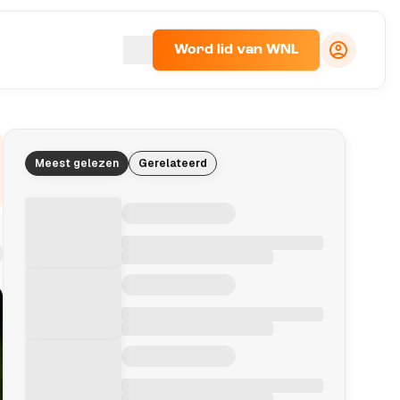
Word lid van WNL
Meest gelezen
Gerelateerd