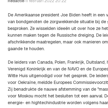
Redactie
11 februari 2022 20:22
•
De Amerikaanse president Joe Biden heeft in een v
van bondgenoten de zorgwekkende situatie bij de
besproken. Ze wisselden ideeën uit over hoe ze he
kunnen maken tegen de Russische dreiging. De lei
afschrikkende maatregelen, maar ook manieren o
gaande te houden.
De leiders van Canada, Polen, Frankrijk, Duitsland, I
Verenigd Koninkrijk en van de NAVO en de Europe
Witte Huis uitgenodigd voor het gesprek. De leide
voor Oekraïne, meldde Europees Commissievoorzitt
Zij benadrukte de nauwe afstemming van de "mass
voor Moskou mocht het besluiten tot een aanval. De
energie- en hightechindustrie worden volgens haar