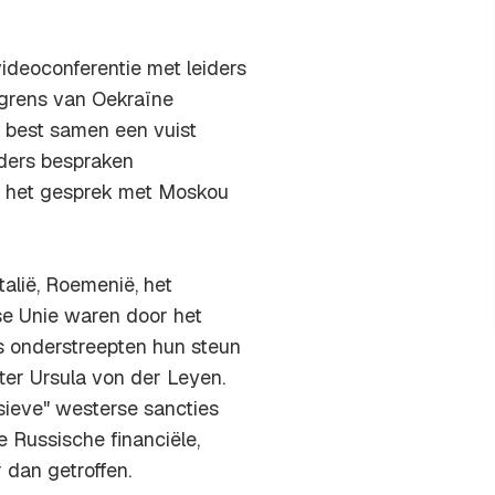
ideoconferentie met leiders
 grens van Oekraïne
t best samen een vuist
ders bespraken
m het gesprek met Moskou
talië, Roemenië, het
se Unie waren door het
rs onderstreepten hun steun
er Ursula von der Leyen.
ieve" westerse sancties
 Russische financiële,
 dan getroffen.