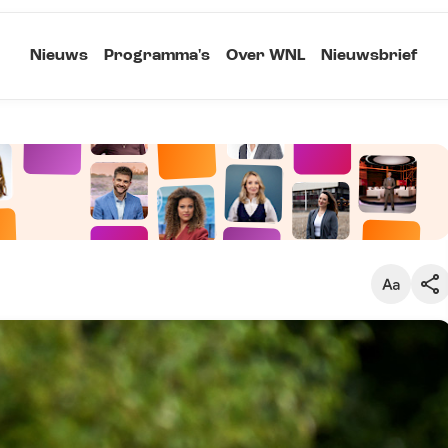
Nieuws
Programma's
Over WNL
Nieuwsbrief
Klein
Kopieer link
Standaard
Groot