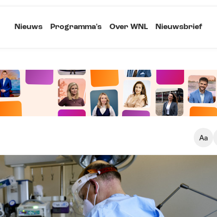
Nieuws
Programma's
Over WNL
Nieuwsbrief
Klein
Kopieer link
Standaard
Groot