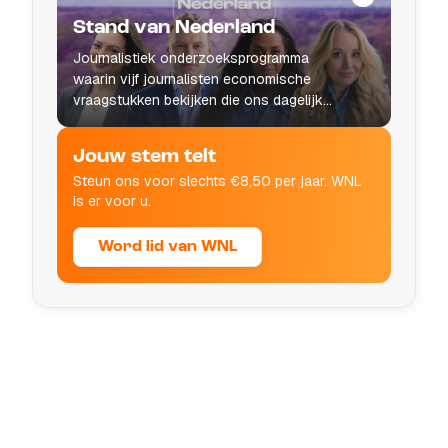
Stand van Nederland
Journalistiek onderzoeksprogramma
waarin vijf journalisten economische
vraagstukken bekijken die ons dagelijks
leven raken.
Jouw stem telt
Steun ons voor slechts €8,50 per jaar. WNL
is er voor u.
Word lid van WNL