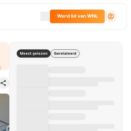
Word lid van WNL
Meest gelezen
Gerelateerd