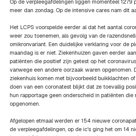
Op de verpleegafdelingen liggen momenteel 1279 p
meer dan zondag. Op de intensive cares nam dit aa
Het LCPS voorspelde eerder al dat het aantal coro
weer zou toenemen, als gevolg van de razendsnell
omikronvariant. Een duidelijke verklaring voor de pl
maandag is er niet. Ziekenhuizen gaven eerder aa
patiënten die positief zijn getest op het coronavirus
vanwege een andere oorzaak waren opgenomen. Da
ziekenhuis komen met bijvoorbeeld buikklachten of
doen van een coronatest blijkt dat ze toevallig posi
hun rapportage geen onderscheid in patiënten die 
opgenomen.
Afgelopen etmaal werden er 154 nieuwe coronapat
de verpleegafdelingen, op de ic's ging het om 14 n