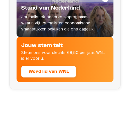
Stand van Nederland
Journalistiek onderzoeksprogramma
waarin vijf journalisten economische
vraagstukken bekijken die ons dagelijks
leven raken.
Jouw stem telt
Steun ons voor slechts €8,50 per jaar. WNL
is er voor u.
Word lid van WNL