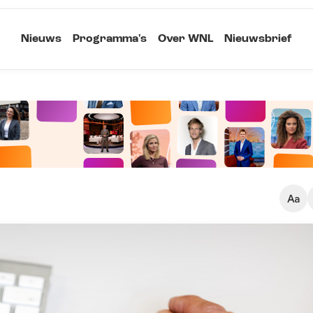
Nieuws
Programma's
Over WNL
Nieuwsbrief
Klein
Kopieer link
Standaard
Groot