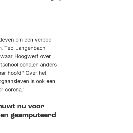
tleven om een verbod
en. Ted Langenbach,
n waar Hoogwerf over
ortschool ophalen anders
ar hoofd." Over het
tgaansleven is ook een
or corona."
huwt nu voor
nen geamputeerd