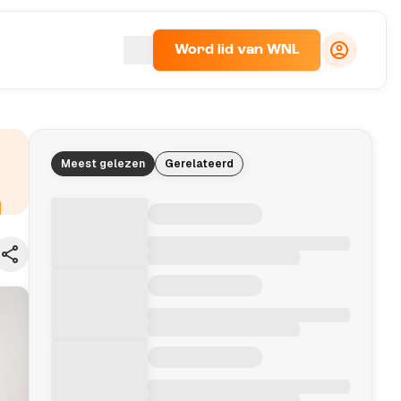
Word lid van WNL
Meest gelezen
Gerelateerd