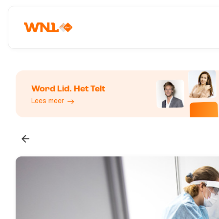
Word Lid. Het Telt
Lees meer