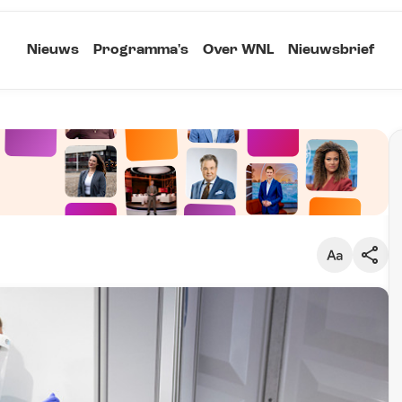
Nieuws
Programma's
Over WNL
Nieuwsbrief
Klein
Kopieer link
Standaard
Groot