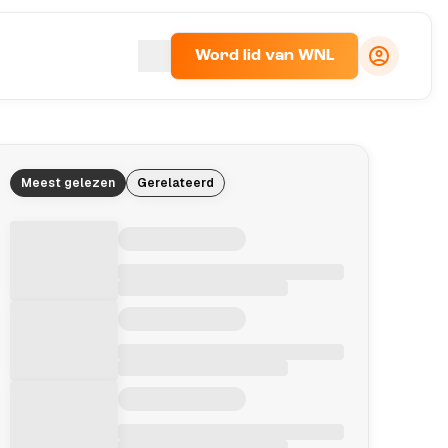
Word lid van WNL
Meest gelezen
Gerelateerd