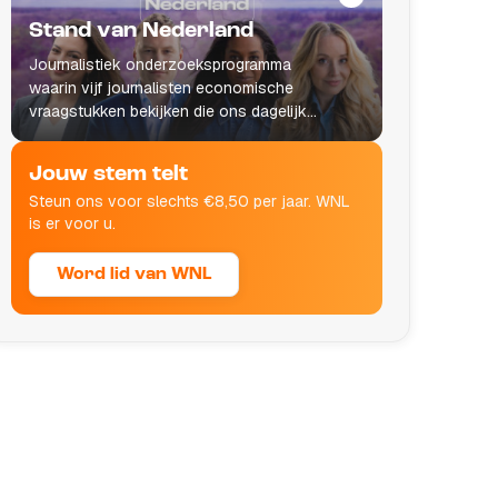
Stand van Nederland
Journalistiek onderzoeksprogramma
waarin vijf journalisten economische
vraagstukken bekijken die ons dagelijks
leven raken.
Jouw stem telt
Steun ons voor slechts €8,50 per jaar. WNL
is er voor u.
Word lid van WNL