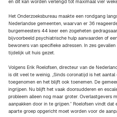
en dit kan worden verlengd tot maximaal vier wek
Het Onderzoeksbureau maakte een rondgang langs
Nederlandse gemeenten, waarvan er 36 reageerden.
burgemeesters 44 keer een zogeheten gedragsaan
bijvoorbeeld psychiatrische hulp aanvaarden of e
bewoners van specifieke adressen. In zes gevallen
tijdelijk uit huis gezet.
Volgens Erik Roelofsen, directeur van de Nederland
is dit veel te weinig. ,,Sinds coronatijd is het aant
toegenomen en het blijft ook toenemen. De gemeen
ingrijpen. Nu blijft het vaak doorsudderen en escal
probleem alleen nog maar groter. Overlastgevers mo
aanpakken door in te grijpen.’’ Roelofsen vindt da
aparte groep opgericht moet worden voor de aanpa