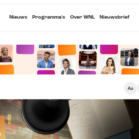
Nieuws
Programma's
Over WNL
Nieuwsbrief
Klein
Kopieer link
Standaard
Groot