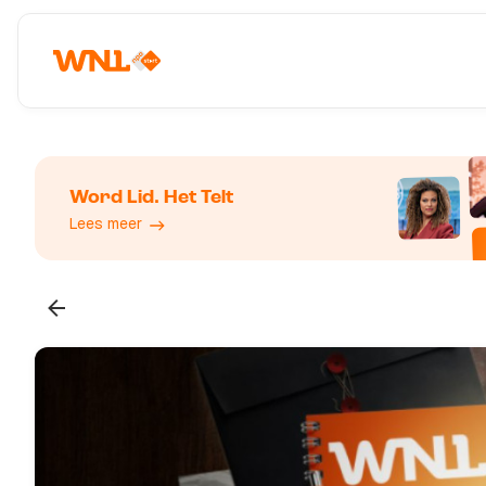
Word Lid. Het Telt
Lees meer