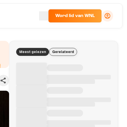
Word lid van WNL
Meest gelezen
Gerelateerd