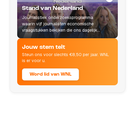
Stand van Nederland
Journalistiek onderzoeksprogramma
waarin vijf journalisten economische
vraagstukken bekijken die ons dagelijks
leven raken.
Jouw stem telt
Steun ons voor slechts €8,50 per jaar. WNL
is er voor u.
Word lid van WNL