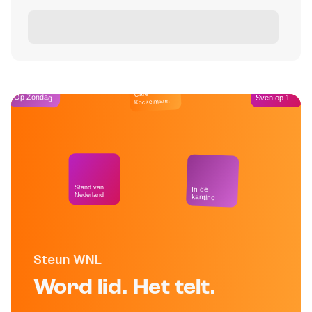
Café
Op Zondag
Sven op 1
Kockelmann
Stand van
In de
Nederland
kantine
Steun WNL
Word lid. Het telt.