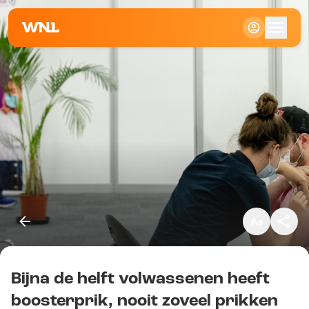
Klein
Standaard
Groot
Bijna de helft volwassenen heeft
Kopieer link
boosterprik, nooit zoveel prikken