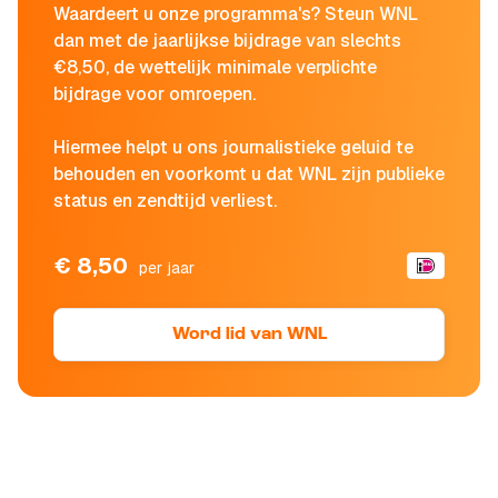
Waardeert u onze programma's? Steun WNL
dan met de jaarlijkse bijdrage van slechts
€8,50, de wettelijk minimale verplichte
bijdrage voor omroepen.
Hiermee helpt u ons journalistieke geluid te
behouden en voorkomt u dat WNL zijn publieke
status en zendtijd verliest.
€ 8,50
per jaar
Word lid van WNL