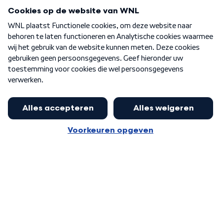
Programma's
Over WNL
Nieuwsbrief
Word Lid
Meer WNL voor jou
Burgemeester Halsema kritisch:
kabinet deinsde in coronaperiode
Algemene voorwaarden
Cookie-instellingen
terug voor landelijke regie bij
Privacy statement
demonstraties