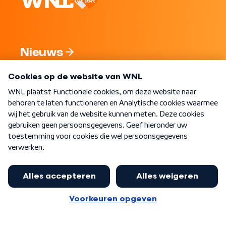
Nieuws
Programma's
Over WNL
Nieuwsbrief
Word Lid