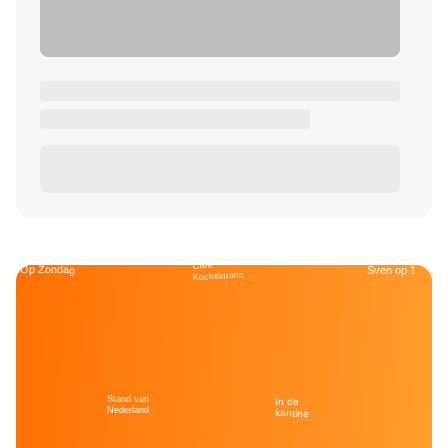
Café
Op Zondag
Sven op 1
Kockelmann
Stand van
In de
Nederland
kantine