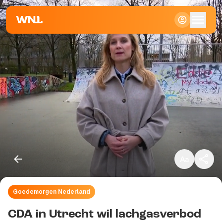
Klein
Standaard
Groot
Goedemorgen Nederland
Kopieer link
CDA in Utrecht wil lachgasverbod