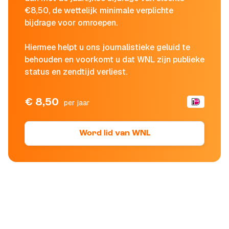
€8,50, de wettelijk minimale verplichte
bijdrage voor omroepen.
Hiermee helpt u ons journalistieke geluid te
behouden en voorkomt u dat WNL zijn publieke
status en zendtijd verliest.
€ 8,50
per jaar
Word lid van WNL