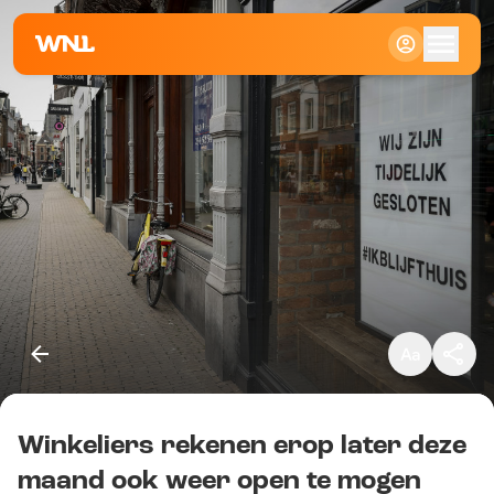
Klein
Standaard
Groot
Winkeliers rekenen erop later deze
Kopieer link
maand ook weer open te mogen