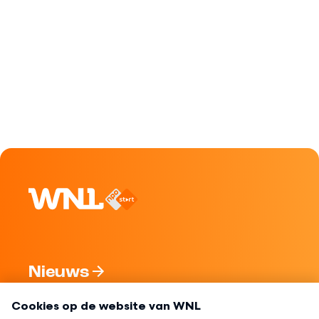
Nieuws
Programma's
Over WNL