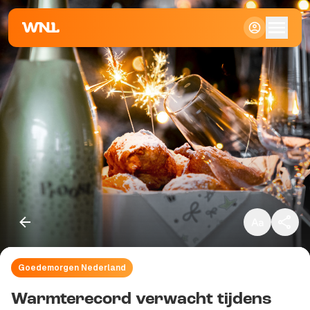
Klein
Standaard
Groot
Goedemorgen Nederland
Kopieer link
Warmterecord verwacht tijdens