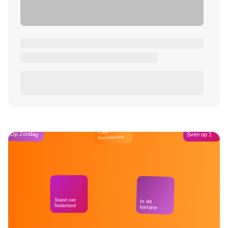
Café
Op Zondag
Sven op 1
Kockelmann
Stand van
In de
Nederland
kantine