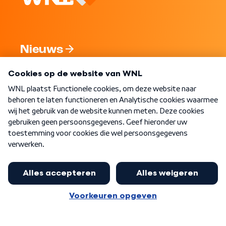
Nieuws
Programma's
Over WNL
Nieuwsbrief
Word Lid