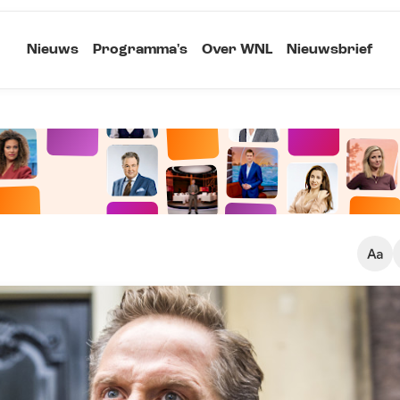
Nieuws
Programma's
Over WNL
Nieuwsbrief
Klein
Kopieer link
Standaard
Groot