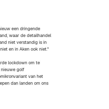
nieuw een dringende
land, waar de detailhandel
nd niet verstandig is in
niet en in Aken ook niet."
harde lockdown om te
 nieuwe golf
omikronvariant van het
repen dan landen om ons