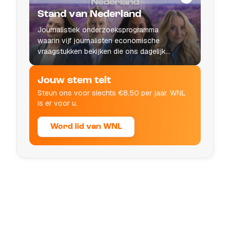
Stand van Nederland
Journalistiek onderzoeksprogramma
waarin vijf journalisten economische
vraagstukken bekijken die ons dagelijks
leven raken.
Jouw stem telt
Steun ons voor slechts €8,50 per jaar. WNL
is er voor u.
Word lid van WNL