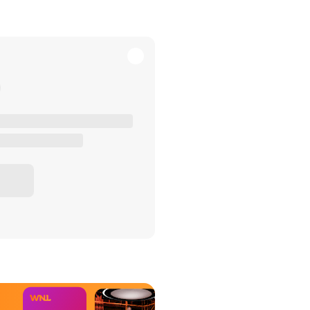
het Misdaad-
bureau