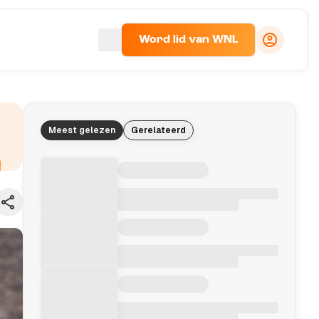
Word lid van WNL
Meest gelezen
Gerelateerd