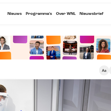
Nieuws
Programma's
Over WNL
Nieuwsbrief
Klein
Kopieer link
Standaard
Groot