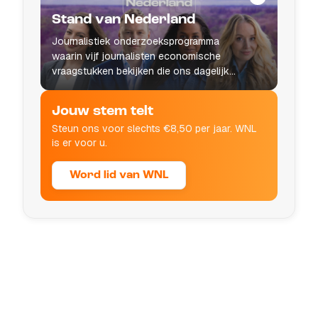
Stand van Nederland
Journalistiek onderzoeksprogramma
waarin vijf journalisten economische
vraagstukken bekijken die ons dagelijks
leven raken.
Jouw stem telt
Steun ons voor slechts €8,50 per jaar. WNL
is er voor u.
Word lid van WNL