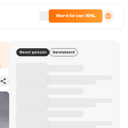
Word lid van WNL
Meest gelezen
Gerelateerd