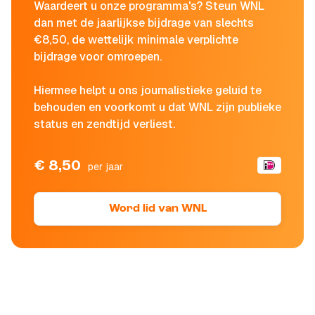
Waardeert u onze programma's? Steun WNL
dan met de jaarlijkse bijdrage van slechts
€8,50, de wettelijk minimale verplichte
bijdrage voor omroepen.
Hiermee helpt u ons journalistieke geluid te
behouden en voorkomt u dat WNL zijn publieke
status en zendtijd verliest.
€ 8,50
per jaar
Word lid van WNL