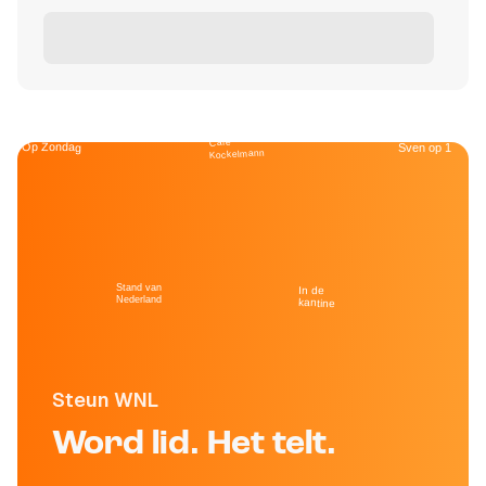
Café
Op Zondag
Sven op 1
Kockelmann
Stand van
In de
Nederland
kantine
Steun WNL
Word lid. Het telt.