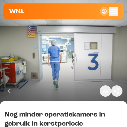
Klein
Standaard
Groot
Nog minder operatiekamers in
Kopieer link
gebruik in kerstperiode