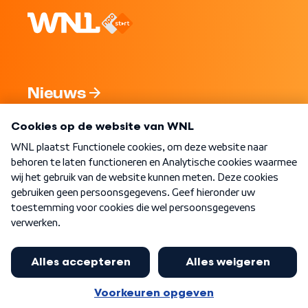
Nieuws
Programma's
Over WNL
Nieuwsbrief
Word Lid