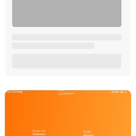
Café
Op Zondag
Sven op 1
Kockelmann
Stand van
In de
Nederland
kantine