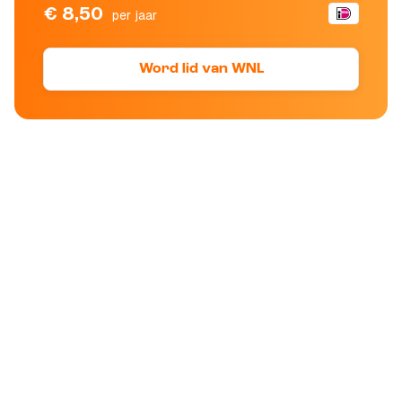
€ 8,50
per jaar
Word lid van WNL