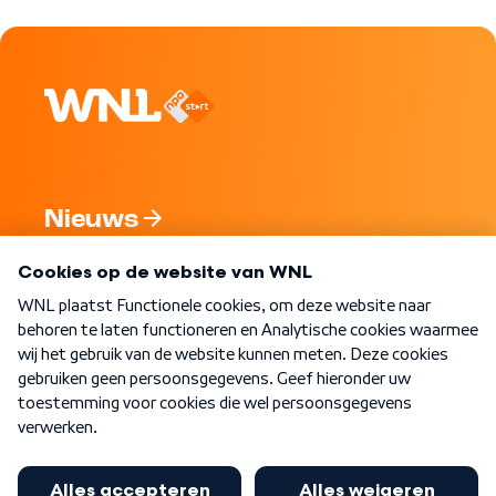
Nieuws
Programma's
Over WNL
Nieuwsbrief
Word Lid