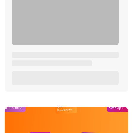
Café
Op Zondag
Sven op 1
Kockelmann