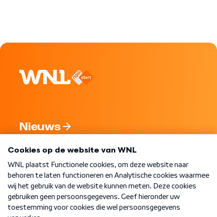
Nieuws
Programma's
Over WNL
Nieuwsbrief
Word Lid