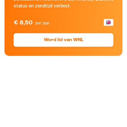
status en zendtijd verliest.
€ 8,50
per jaar
Word lid van WNL