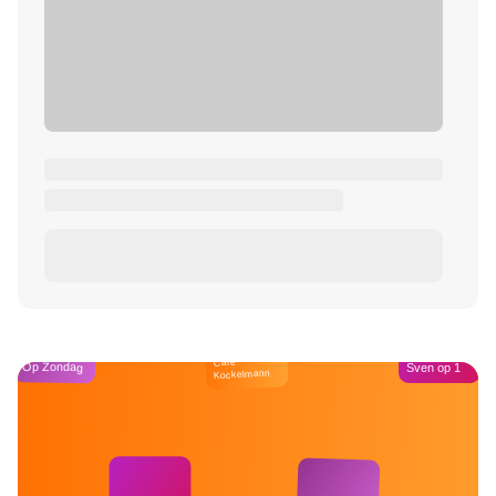
Café
Op Zondag
Sven op 1
Kockelmann