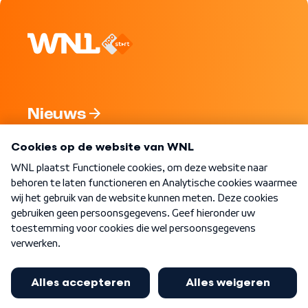
Nieuws
Programma's
Over WNL
Nieuwsbrief
Word Lid