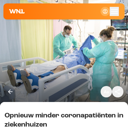
Klein
Standaard
Groot
Opnieuw minder coronapatiënten in
Kopieer link
ziekenhuizen