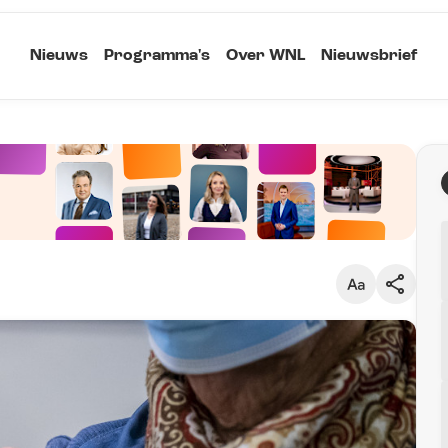
Nieuws
Programma's
Over WNL
Nieuwsbrief
Klein
Kopieer link
Standaard
Groot