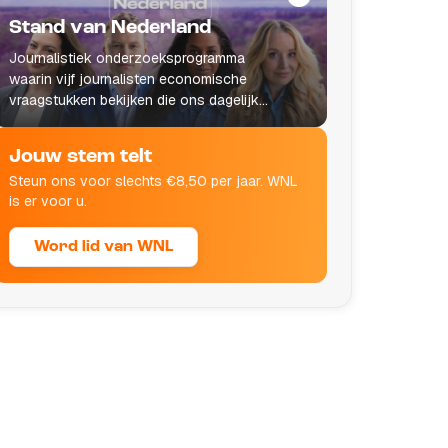
Stand van Nederland
Journalistiek onderzoeksprogramma
waarin vijf journalisten economische
vraagstukken bekijken die ons dagelijks
leven raken.
Jouw stem telt
Steun ons voor slechts €8,50 per jaar. WNL
is er voor u.
Word lid van WNL