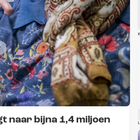
K
t naar bijna 1,4 miljoen
L