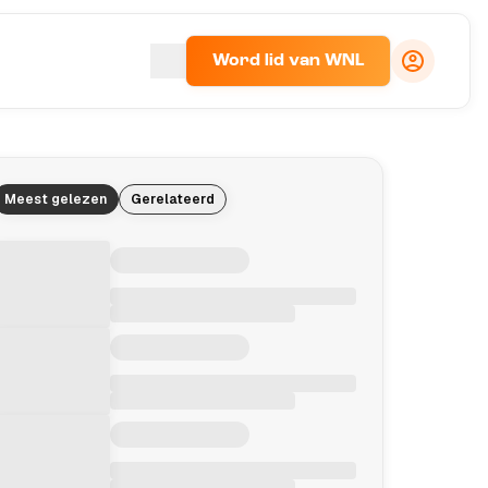
Word lid van WNL
Meest gelezen
Gerelateerd