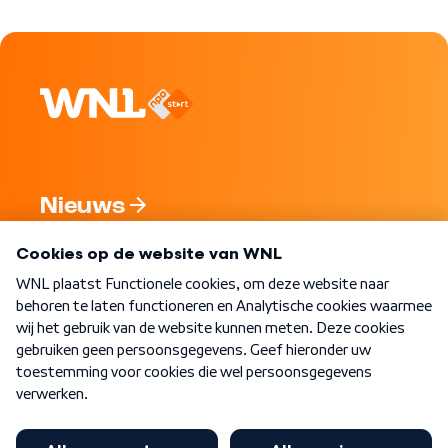
Nieuws
Programma's
Over WNL
Nieuwsbrief
Word Lid