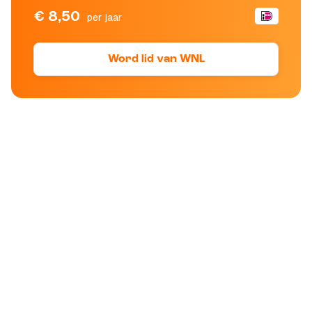
€ 8,50
per jaar
Word lid van WNL