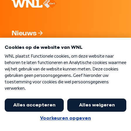
Nieuws
Programma's
Over WNL
Nieuwsbrief
Word Lid