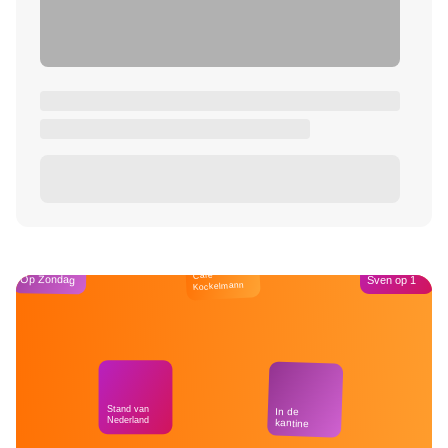
Café
Op Zondag
Sven op 1
Kockelmann
Stand van
In de
Nederland
kantine