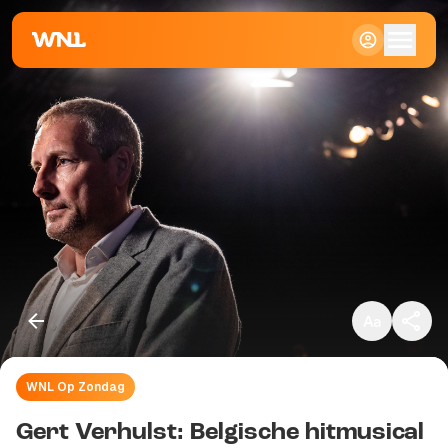
Klein
Standaard
Groot
WNL Op Zondag
Kopieer link
Gert Verhulst: Belgische hitmusical