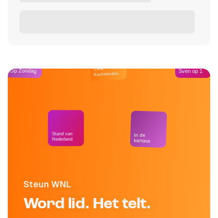
Café
Op Zondag
Sven op 1
Kockelmann
Stand van
In de
Nederland
kantine
Steun WNL
Word lid. Het telt.