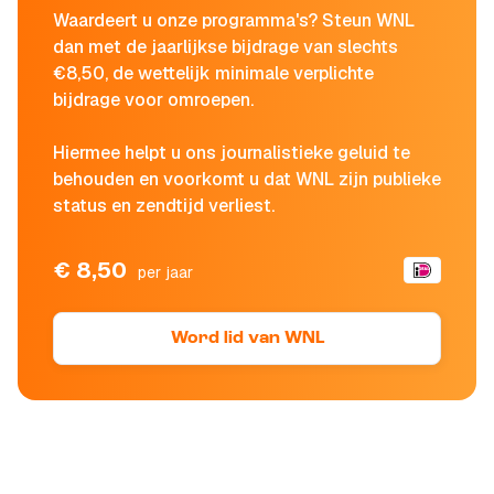
Waardeert u onze programma's? Steun WNL
dan met de jaarlijkse bijdrage van slechts
€8,50, de wettelijk minimale verplichte
bijdrage voor omroepen.
Hiermee helpt u ons journalistieke geluid te
behouden en voorkomt u dat WNL zijn publieke
status en zendtijd verliest.
€ 8,50
per jaar
Word lid van WNL