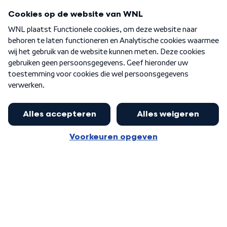
Programma's
Over WNL
Nieuwsbrief
Word Lid
Meer WNL voor jou
Jan Paternotte optimistisch over
stikstofdebat: 'Geen zwakker
Algemene voorwaarden
Cookie-instellingen
pakket, maar ideeën om het te
Privacy statement
versterken zijn welkom'