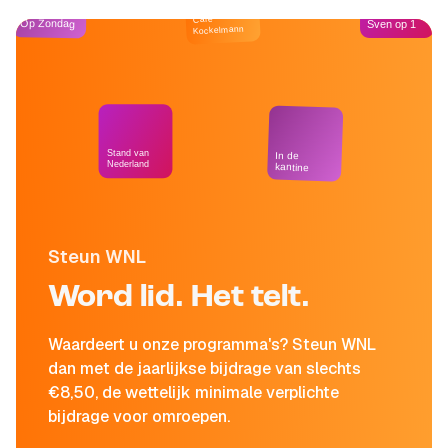
Café
Op Zondag
Sven op 1
Kockelmann
Stand van
In de
Nederland
kantine
Steun WNL
Word lid. Het telt.
Waardeert u onze programma's? Steun WNL
dan met de jaarlijkse bijdrage van slechts
€8,50, de wettelijk minimale verplichte
bijdrage voor omroepen.