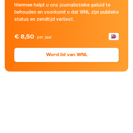
Hiermee helpt u ons journalistieke geluid te
behouden en voorkomt u dat WNL zijn publieke
status en zendtijd verliest.
€ 8,50
per jaar
Word lid van WNL