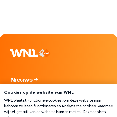
Nieuws
Programma's
Over WNL
Nieuwsbrief
Word Lid