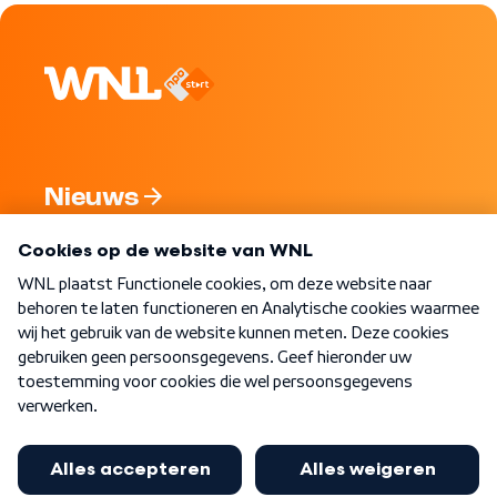
Nieuws
Programma's
Over WNL
Nieuwsbrief
Word Lid