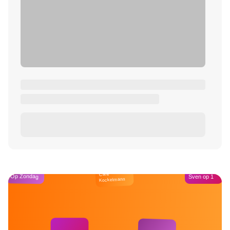
Café
Op Zondag
Sven op 1
Kockelmann