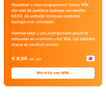
Waardeert u onze programma's? Steun WNL
dan met de jaarlijkse bijdrage van slechts
€8,50, de wettelijk minimale verplichte
bijdrage voor omroepen.
Hiermee helpt u ons journalistieke geluid te
behouden en voorkomt u dat WNL zijn publieke
status en zendtijd verliest.
€ 8,50
per jaar
Word lid van WNL