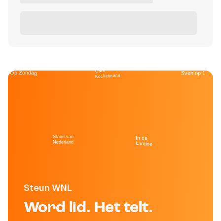
Café
Op Zondag
Sven op 1
Kockelmann
Stand van
In de
Nederland
kantine
Steun WNL
Word lid. Het telt.