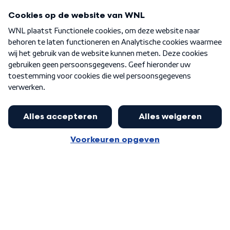
Programma's
Over WNL
Nieuwsbrief
Word Lid
Meer WNL voor jou
Burgemeester Halsema kritisch:
kabinet deinsde in coronaperiode
Algemene voorwaarden
Cookie-instellingen
terug voor landelijke regie bij
Privacy statement
demonstraties