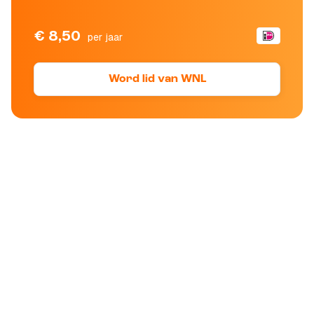
€ 8,50
per jaar
Word lid van WNL