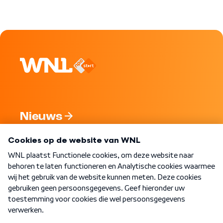
Nieuws
Programma's
Over WNL
Nieuwsbrief
Word Lid