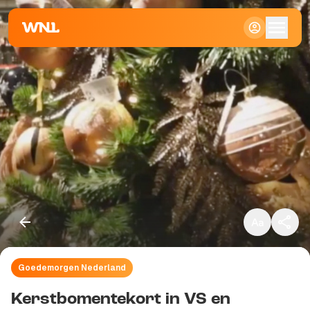
Klein
Standaard
Groot
Goedemorgen Nederland
Kopieer link
Kerstbomentekort in VS en