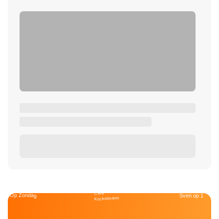
Café
Op Zondag
Sven op 1
Kockelmann