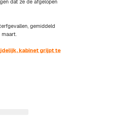
eggen dat ze de afgelopen
terfgevallen, gemiddeld
 maart.
elijk, kabinet grijpt te