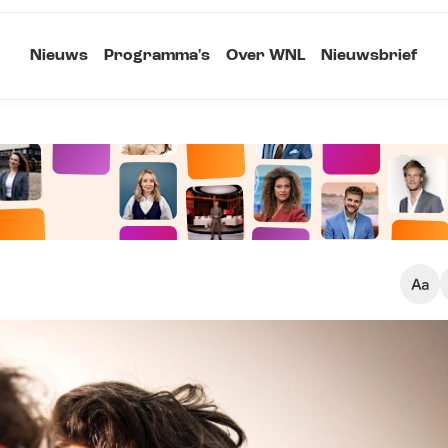
Nieuws
Programma's
Over WNL
Nieuwsbrief
Klein
Kopieer link
Standaard
Groot