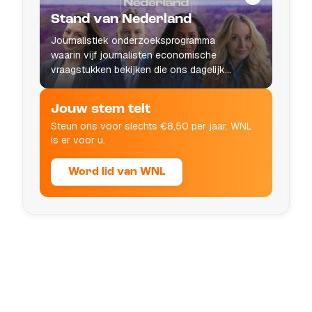
Stand van Nederland
Journalistiek onderzoeksprogramma
waarin vijf journalisten economische
vraagstukken bekijken die ons dagelijks
leven raken.
Jouw stem telt
Steun ons voor slechts €8,50 per jaar. WNL
is er voor u.
Word lid van WNL