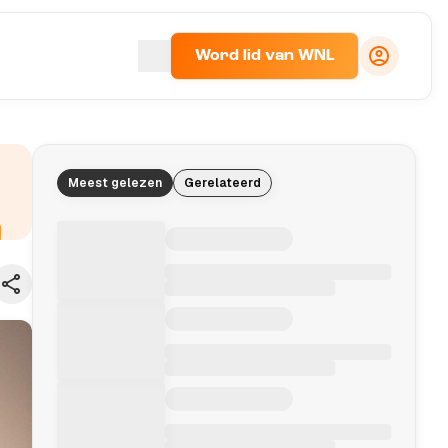
Word lid van WNL
Meest gelezen
Gerelateerd