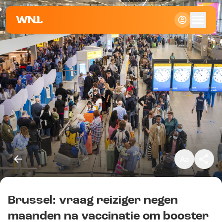
Klein
Standaard
Groot
Brussel: vraag reiziger negen
Kopieer link
maanden na vaccinatie om booster