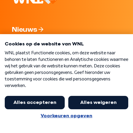
Nieuws
Programma's
Over WNL
Nieuwsbrief
Word Lid