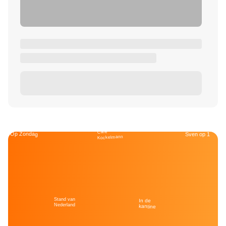
Café
Op Zondag
Sven op 1
Kockelmann
Stand van
In de
Nederland
kantine