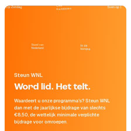
Café
Op Zondag
Sven op 1
Kockelmann
Stand van
In de
Nederland
kantine
Steun WNL
Word lid. Het telt.
Waardeert u onze programma's? Steun WNL
dan met de jaarlijkse bijdrage van slechts
€8,50, de wettelijk minimale verplichte
bijdrage voor omroepen.