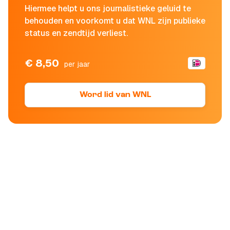
Hiermee helpt u ons journalistieke geluid te
behouden en voorkomt u dat WNL zijn publieke
status en zendtijd verliest.
€ 8,50
per jaar
Word lid van WNL