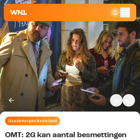
Klein
Standaard
Groot
Goedemorgen Nederland
Kopieer link
OMT: 2G kan aantal besmettingen