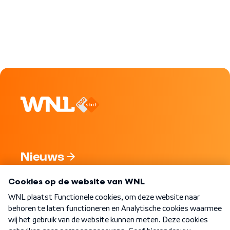
Nieuws
Programma's
Over WNL
Nieuwsbrief
Word Lid