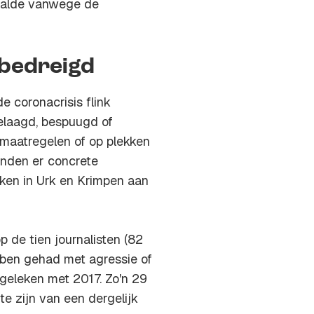
haalde vanwege de
 bedreigd
de coronacrisis flink
elaagd, bespuugd of
maatregelen of op plekken
onden er concrete
rken in Urk en Krimpen aan
p de tien journalisten (82
bben gehad met agressie of
geleken met 2017. Zo'n 29
te zijn van een dergelijk