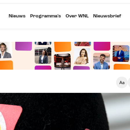
Nieuws
Programma's
Over WNL
Nieuwsbrief
Klein
Kopieer link
Standaard
Groot