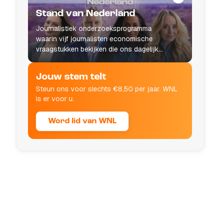
Stand van Nederland
Journalistiek onderzoeksprogramma
waarin vijf journalisten economische
vraagstukken bekijken die ons dagelijks
leven raken.
Jouw stem telt
Steun ons voor slechts €8,50 per jaar. WNL
is er voor u.
Word lid van WNL