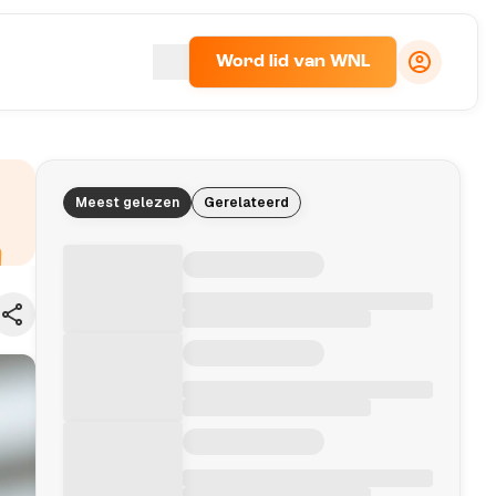
Word lid van WNL
Meest gelezen
Gerelateerd