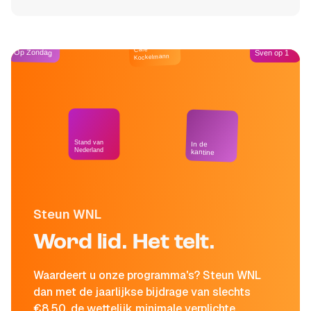
Café
Op Zondag
Sven op 1
Kockelmann
Stand van
In de
Nederland
kantine
Steun WNL
Word lid. Het telt.
Waardeert u onze programma's? Steun WNL
dan met de jaarlijkse bijdrage van slechts
€8,50, de wettelijk minimale verplichte