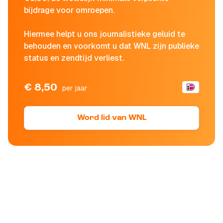
bijdrage voor omroepen.
Hiermee helpt u ons journalistieke geluid te
behouden en voorkomt u dat WNL zijn publieke
status en zendtijd verliest.
€ 8,50
per jaar
Word lid van WNL