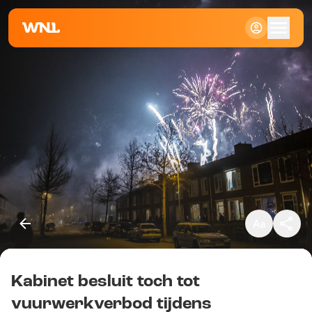
Klein
Standaard
Groot
Kabinet besluit toch tot
Kopieer link
vuurwerkverbod tijdens