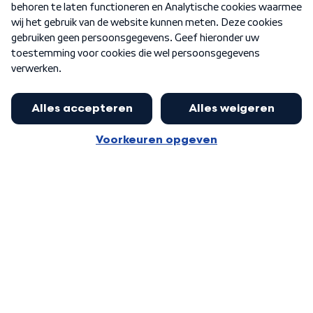
Nieuwsbrief
Word Lid
Meer WNL voor jou
Jan Paternotte optimistisch over
stikstofdebat: 'Geen zwakker
Algemene voorwaarden
Cookie-instellingen
pakket, maar ideeën om het te
Privacy statement
versterken zijn welkom'