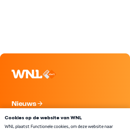
Nieuws
Programma's
Over WNL