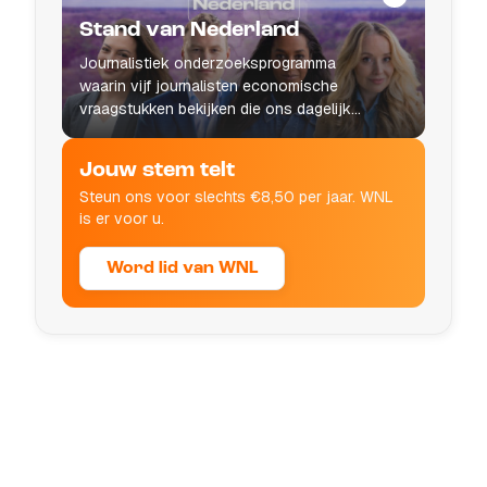
Stand van Nederland
Journalistiek onderzoeksprogramma
waarin vijf journalisten economische
vraagstukken bekijken die ons dagelijks
leven raken.
Jouw stem telt
Steun ons voor slechts €8,50 per jaar. WNL
is er voor u.
Word lid van WNL