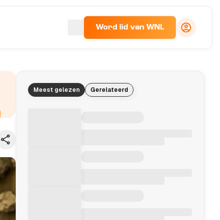
Word lid van WNL
Meest gelezen
Gerelateerd