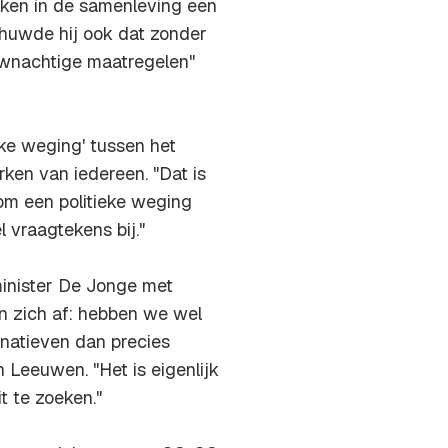
ken in de samenleving een
chuwde hij ook dat zonder
ownachtige maatregelen"
eke weging' tussen het
ken van iedereen. "Dat is
 om een politieke weging
 vraagtekens bij."
inister De Jonge met
en zich af: hebben we wel
rnatieven dan precies
Leeuwen. "Het is eigenlijk
t te zoeken."