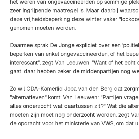
het weren van ongevaccineerden op sommige plek
zeer ingrijpende maatregel is. Maar daarbij waars
deze vrijheidsbeperking deze winter vaker "lockd
genomen moeten worden.
Daarmee sprak De Jonge expliciet over een 'politi
beperken van enkel ongevaccineerden, of het beper
interessant", zegt Van Leeuwen. "Want of het echt
gaat, daar hebben zeker de middenpartijen nog wel
Zo wil CDA-Kamerlid Joba van den Berg dat zorgm
"alternatieven" komt. Van Leeuwen: "Partijen vrag
alles onderzocht wat daartussen zit?" Wat die alte
moeten zijn moet nog onderzocht worden, zegt Van 
de opdracht voor het ministerie van VWS, om dat ui