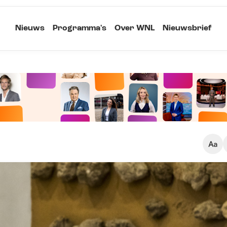
Nieuws
Programma's
Over WNL
Nieuwsbrief
Klein
Kopieer link
Standaard
Groot