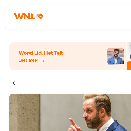
Word Lid. Het Telt
Lees meer