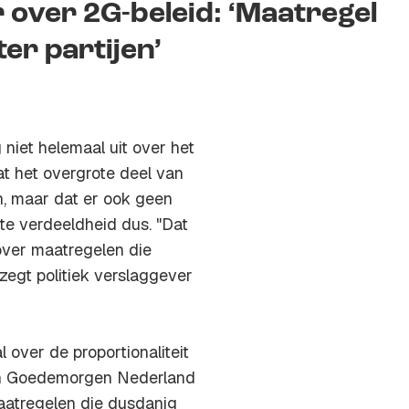
 over 2G-beleid: ‘Maatregel
er partijen’
iet helemaal uit over het
t het overgrote deel van
n, maar dat er ook geen
ote verdeeldheid dus. "Dat
over maatregelen die
zegt politiek verslaggever
over de proportionaliteit
 in Goedemorgen Nederland
aatregelen die dusdanig