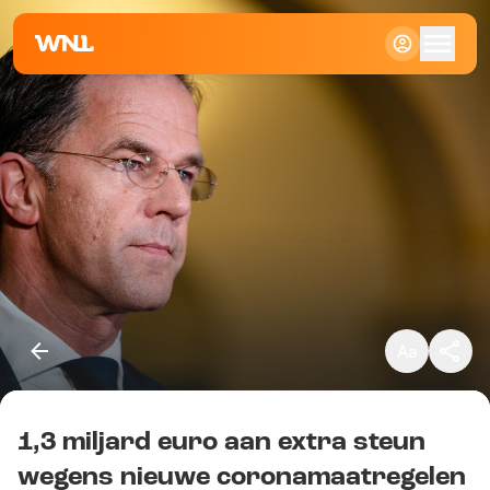
Klein
Standaard
Groot
1,3 miljard euro aan extra steun
Kopieer link
wegens nieuwe coronamaatregelen