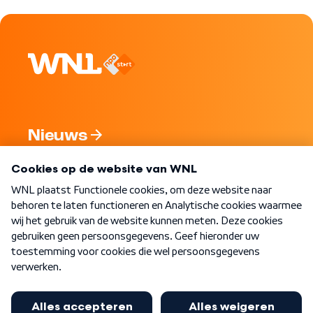
Nieuws
Programma's
Over WNL
Nieuwsbrief
Word Lid