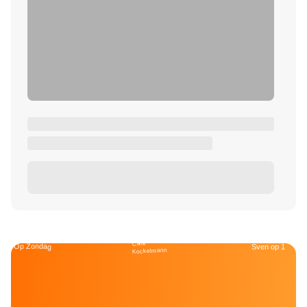
Café
Op Zondag
Sven op 1
Kockelmann