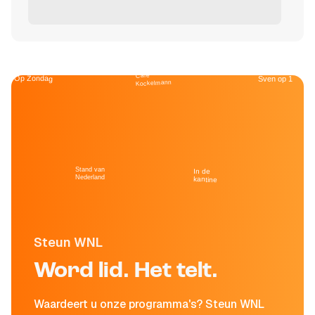
Café
Op Zondag
Sven op 1
Kockelmann
Stand van
In de
Nederland
kantine
Steun WNL
Word lid. Het telt.
Waardeert u onze programma's? Steun WNL