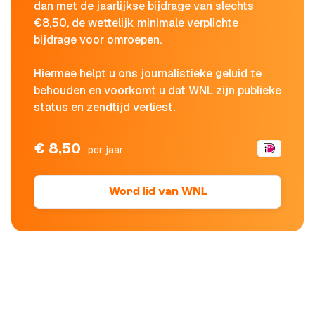
dan met de jaarlijkse bijdrage van slechts
€8,50, de wettelijk minimale verplichte
bijdrage voor omroepen.
Hiermee helpt u ons journalistieke geluid te
behouden en voorkomt u dat WNL zijn publieke
status en zendtijd verliest.
€ 8,50
per jaar
Word lid van WNL