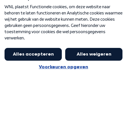
Over WNL
Nieuwsbrief
Word Lid
Meer WNL voor jou
Nieuwe ‘onderkoning’ Buma wil tot
zijn 70ste aanblijven
Algemene voorwaarden
Cookie-instellingen
Privacy statement