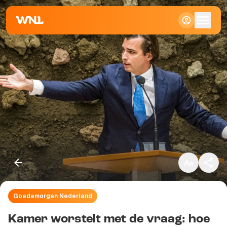
Klein
Standaard
Groot
Goedemorgen Nederland
Kopieer link
Kamer worstelt met de vraag: hoe