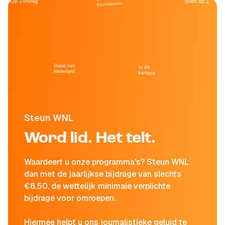
Op Zondag
Sven op 1
Kockelmann
Stand van
In de
Nederland
kantine
Steun WNL
Word lid. Het telt.
Waardeert u onze programma's? Steun WNL
dan met de jaarlijkse bijdrage van slechts
€8,50, de wettelijk minimale verplichte
bijdrage voor omroepen.
Hiermee helpt u ons journalistieke geluid te