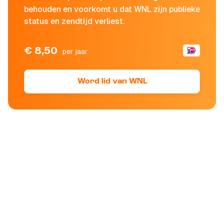
behouden en voorkomt u dat WNL zijn publieke
status en zendtijd verliest.
€ 8,50
per jaar
Word lid van WNL