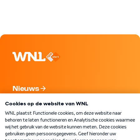
Nieuws
Programma's
Over WNL
Nieuwsbrief
Word Lid